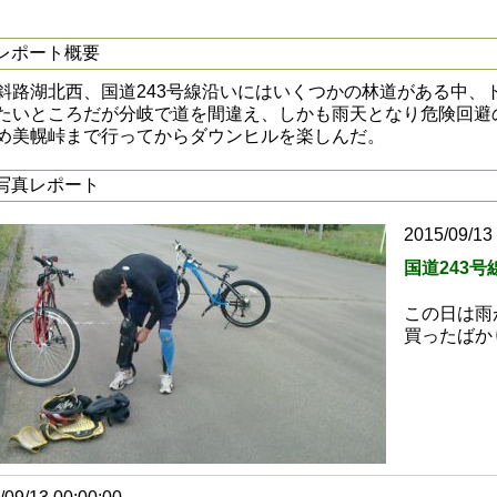
レポート概要
斜路湖北西、国道243号線沿いにはいくつかの林道がある中、
たいところだが分岐で道を間違え、しかも雨天となり危険回避
め美幌峠まで行ってからダウンヒルを楽しんだ。
写真レポート
2015/09/13
国道243
この日は雨
買ったばか