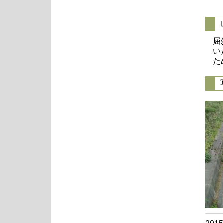
屈
い
た