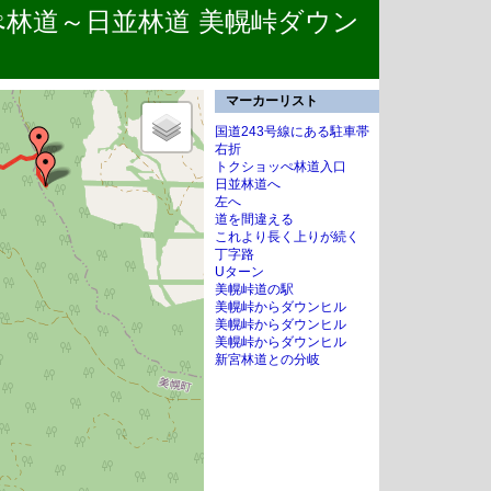
ッぺ林道～日並林道 美幌峠ダウン
マーカーリスト
国道243号線にある駐車帯
右折
トクショッぺ林道入口
日並林道へ
左へ
道を間違える
これより長く上りが続く
丁字路
Uターン
美幌峠道の駅
美幌峠からダウンヒル
美幌峠からダウンヒル
美幌峠からダウンヒル
新宮林道との分岐