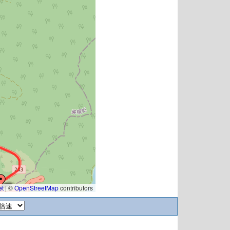
et
|
©
OpenStreetMap
contributors