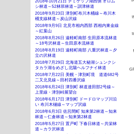
2018年10月21日 チミケップ湖西側 オロム
シ林道～52林班林道～訓津林道
2018年9月23日 津別町布川木桶線～布川木
桶支線林道～炭山沢線
2018年9月9日 北見市相内西部 西相内東金線
～紅葉山
2018年8月26日 遠軽町南部 生田原本流林道
～18号沢林道～生田原本流林道
2018年8月19日 遠軽町南部 八重沢林道～夕
立の沢林道
2018年7月29日 北海道五大秘湖シュンクシ
タカラ湖をめざし北陽ヘルフナイ林道
G
2018年7月22日 美幌・津別町境 道道682号
二又北見線～田村四番沢線
2018年6月24日 津別町 林道達田部2号線～
上里線・津別峠展望台
2018年6月17日 津別町 ドードロマップ川沿
い 布川木樋線～マップ沢線
2018年6月3日 佐呂間町 知来第2林道～知来
林道～仁倉林道～知来第2林道
2018年5月27日 置戸町 下春日林道～共栄林
道～カラ沢林道