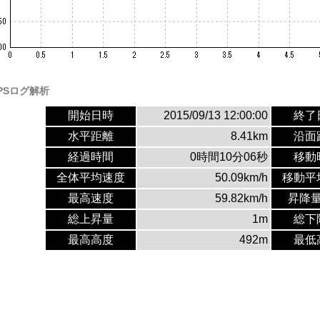
PSログ解析
開始日時
2015/09/13 12:00:00
終了
水平距離
8.41km
沿面
経過時間
0時間10分06秒
移動
全体平均速度
50.09km/h
移動平
最高速度
59.82km/h
昇降
総上昇量
1m
総下
最高高度
492m
最低