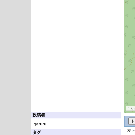
1 k
投稿者
garuru
左上
タグ