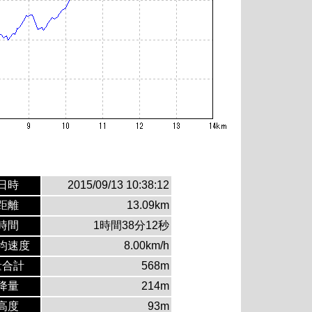
日時
2015/09/13 10:38:12
距離
13.09km
時間
1時間38分12秒
均速度
8.00km/h
量合計
568m
降量
214m
高度
93m