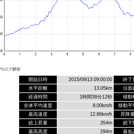
PSログ解析
開始日時
2015/09/13 09:00:00
終了
水平距離
13.05km
沿面
経過時間
1時間38分12秒
移動
全体平均速度
8.00km/h
移動平
最高速度
12.86km/h
昇降
総上昇量
354m
総下
最高高度
294m
最低