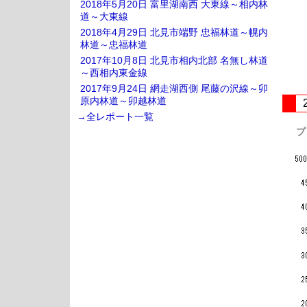
2018年5月20日 富里湖南西 大東線～相内林
道～大東線
2018年4月29日 北見市端野 忠福林道～幌内
林道～忠福林道
2017年10月8日 北見市相内北部 名無し林道
～西相内東金線
2017年9月24日 網走湖西側 尾藤の沢線～卯
原内林道～卯越林道
→全レポート一覧
プ