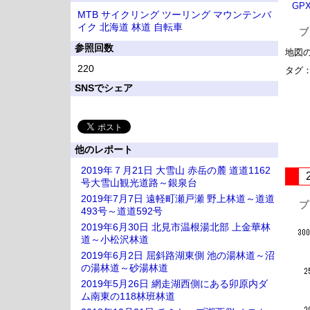
GP
MTB
サイクリング
ツーリング
マウンテンバ
イク
北海道
林道
自転車
ブ
参照回数
地図
220
タグ
SNSでシェア
他のレポート
2019年７月21日 大雪山 赤岳の麓 道道1162
号大雪山観光道路～銀泉台
2019年7月7日 遠軽町瀬戸瀬 野上林道～道道
プ
493号～道道592号
2019年6月30日 北見市温根湯北部 上金華林
道～小松沢林道
2019年6月2日 屈斜路湖東側 池の湯林道～沼
の湯林道～砂湯林道
2019年5月26日 網走湖西側にある卯原内ダ
ム南東の118林班林道