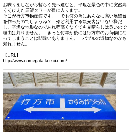
お喋りをしながら暫らく先へ進むと、平坦な景色の中に突然高
くそびえた展望タワーが目に入ります。
そこが行方市物産館です。 でも何の為にあんなに高い展望台
を作ったのでしょうね？ 殆ど利用する観光客はいない様だ
し、平坦な地形なのであれ程高くなくても見晴らしは良いので
理由は判りません。 きっと何年か後には行方市のお荷物にな
ってしまうことは間違いありません。 バブルの遺物なのかも
知れません。
【URL】
http://www.namegata-koikoi.com/