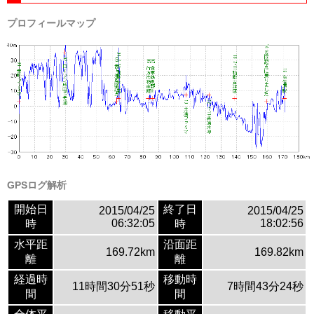
プロフィールマップ
GPSログ解析
開始日
終了日
2015/04/25
2015/04/25
06:32:05
18:02:56
時
時
水平距
沿面距
169.72km
169.82km
離
離
経過時
移動時
11時間30分51秒
7時間43分24秒
間
間