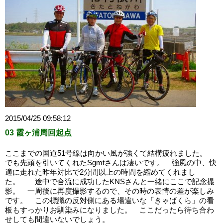
2015/04/25 09:58:12
03 霞ヶ浦周回起点
ここまでの国道51号線は向かい風が強くて結構疲れました。
でも先頭を引いてくれたSgmtさんは凄いです。 強風の中、快
適に走れた昨年対比で2分間以上の時間を縮めてくれまし
た。 途中で合流に成功したKNSさんと一緒にここで記念撮
影。 一周後に再度撮影するので、その時の表情の差が楽しみ
です。 この標識の反対側にある場違いな「きゃばくら」の看
板もすっかりお馴染みになりました。 ここだったら待ち合わ
せしても間違いないでしょう。