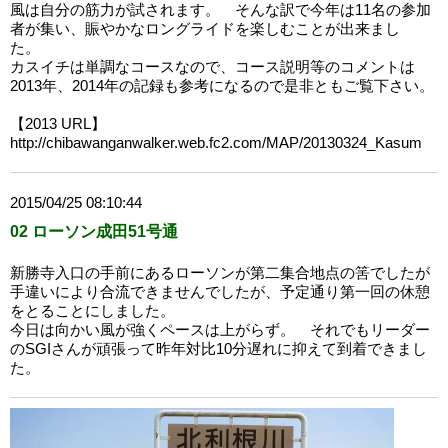
風は自分の筋力が試されます。 そんな訳で今年は11名の参加
者が集い、賑やかなロングライドを楽しむことが出来まし
た。
カスイチは単調なコースなので、コース説明等のコメントは
2013年、2014年の記録も参考になるので是非ともご覧下さい。
【2013 URL】
http://chibawanganwalker.web.fc2.com/MAP/20130324_Kasum
2015/04/25 08:10:44
02 ローソン成田51号通
新勝寺入口の手前にあるローソンが第二集合地点の筈でしたが
手違いにより合流できませんでしたが、予定通り第一回の休憩
をとることにしました。
今日は向かい風が強くペースは上がらず。 それでもリーダー
のSGIさんが頑張って昨年対比10分遅れに抑えて到着できまし
た。