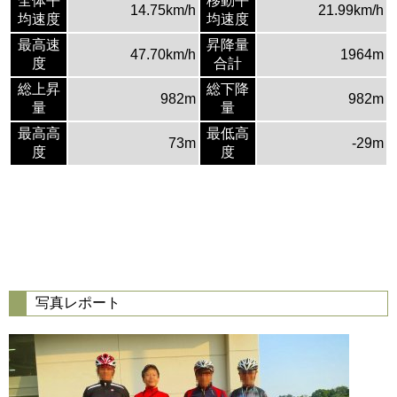
全体平
移動平
14.75km/h
21.99km/h
均速度
均速度
最高速
昇降量
47.70km/h
1964m
度
合計
総上昇
総下降
982m
982m
量
量
最高高
最低高
73m
-29m
度
度
写真レポート