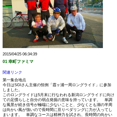
2015/04/25 06:34:39
01 幸町ファミマ
関連リンク
第一集合地点
今日はSGIさん主催の恒例「霞ヶ浦一周ロングライド」に参加
しました。
このロングライドは5月末に行なわれる新潟ロングライドに向け
ての足慣らしと自分の弱点発掘の意味を持っています。 単調
な風景が続き信号が極端に少ないことと、少なくとも湖の半周
は向かい風が強いので長時間に亘りペダリングに力が入ってし
まいます。 単調なコースは精神力を試され、長時間の向かい