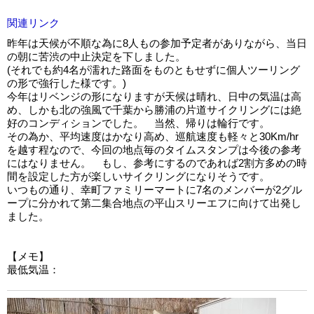
関連リンク
昨年は天候が不順な為に8人もの参加予定者がありながら、当日
の朝に苦渋の中止決定を下しました。
(それでも約4名が濡れた路面をものともせずに個人ツーリング
の形で強行した様です。)
今年はリベンジの形になりますが天候は晴れ、日中の気温は高
め、しかも北の強風で千葉から勝浦の片道サイクリングには絶
好のコンディションでした。 当然、帰りは輪行です。
その為か、平均速度はかなり高め、巡航速度も軽々と30Km/hr
を越す程なので、今回の地点毎のタイムスタンプは今後の参考
にはなりません。 もし、参考にするのであれば2割方多めの時
間を設定した方が楽しいサイクリングになりそうです。
いつもの通り、幸町ファミリーマートに7名のメンバーが2グル
ープに分かれて第二集合地点の平山スリーエフに向けて出発し
ました。
【メモ】
最低気温：