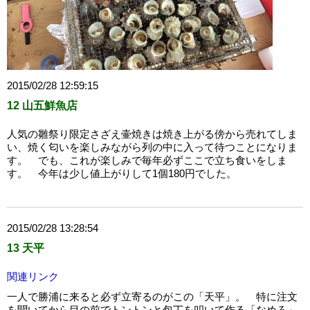
2015/02/28 12:59:15
12 山五鮮魚店
人気の雛祭り限定さざえ壷焼きは焼き上がる傍から売れてしま
い、焼く匂いを楽しみながら列の中に入って待つことになりま
す。 でも、これが楽しみで毎年必ずここで立ち食いをしま
す。 今年は少し値上がりして1個180円でした。
2015/02/28 13:28:54
13 天平
関連リンク
一人で勝浦に来ると必ず立寄るのがこの「天平」。 特に注文
を聞いてから目の前でトントンと包丁を叩いて作る「なめろ」