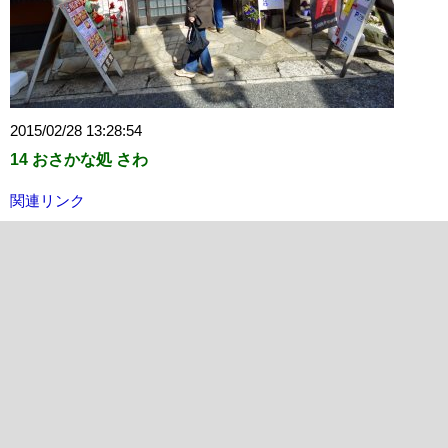
2015/02/28 13:28:54
14 おさかな処 さわ
関連リンク
天平の近くに同じ様なお店の「さわ」があります。 天平が混
んでいる時や時間が無いときは、このお店を利用したことも何
度かあります。 今日も意外とすぐに着席出来ましたが・・や
っぱり待ち時間長し。
お店は満員でした。
【URL】
http://tabelog.com/chiba/A1207/A120701/12003870/