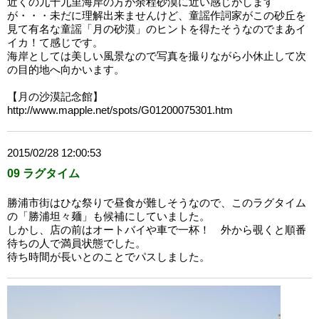
近くの九十九里海岸の方が余程砂漠に近い感じがします
が・・・未だに理解出来ませんけど、童謡作詞家がこの砂丘を
見て有名な童謡「月の砂漠」のヒントを得たそうなのでまあイ
イカ！て感じです。
海岸としては美しい風景なので写真を撮りながら小休止して次
の目的地へ向かいます。
【月の沙漠記念館】
http://www.mapple.net/spots/G01200075301.htm
2015/02/28 12:00:53
09 ラグタイム
勝浦市街はひな祭りで昼食が難しそうなので、このラグタイム
の「勝浦坦々麺」も候補にしていました。
しかし、店の前はオートバイや車で一杯！ 外から覗くと順番
待ちの人で満員状態でした。
待ち時間が長いとのことでパスしました。