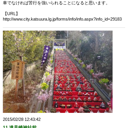
車でなければ苦行を強いられることになると思います。
【URL】
http://www.city.katsuura.lg.jp/forms/info/info.aspx?info_id=29183
2015/02/28 12:43:42
11 遠見崎神社前