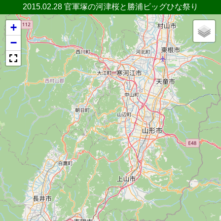
2015.02.28 官軍塚の河津桜と勝浦ビッグひな祭り
+
−