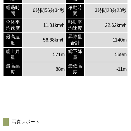
経過時
移動時
6時間56分34秒
3時間28分23秒
間
間
全体平
移動平
11.31km/h
22.62km/h
均速度
均速度
最高速
昇降量
56.68km/h
1140m
度
合計
総上昇
総下降
571m
569m
量
量
最高高
最低高
88m
-11m
度
度
写真レポート