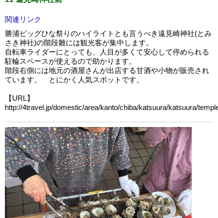
関連リンク
勝浦ビッグひな祭りのハイライトとも言うべき遠見崎神社(とみ
さき神社)の階段雛には観光客が集中します。
自転車ライダーにとっても、人目が多くて安心して停められる
駐輪スペースが使えるので助かります。
階段右側には地元の酒屋さんが出店する甘酒や小物が販売され
ています。 とにかく人気スポットです。
【URL】
http://4travel.jp/domestic/area/kanto/chiba/katsuura/katsuura/temp