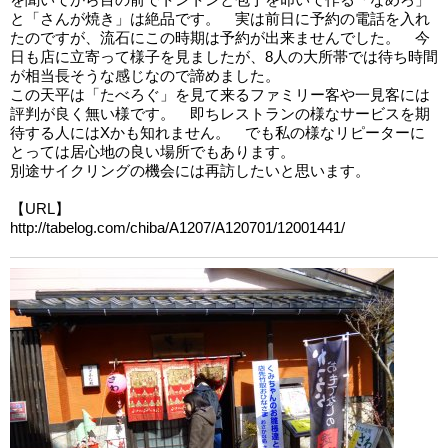
と「さんが焼き」は絶品です。 実は前日に予約の電話を入れ
たのですが、流石にこの時期は予約が出来ませんでした。 今
日も店に立寄って様子を見ましたが、8人の大所帯では待ち時間
が相当長そうな感じなので諦めました。
この天平は「たべろぐ」を見て来るファミリー客や一見客には
評判が良く無い様です。 即ちレストランの様なサービスを期
待する人にはXかも知れません。 でも私の様なリピーターに
とっては居心地の良い場所でもあります。
別途サイクリングの機会には再訪したいと思います。
【URL】
http://tabelog.com/chiba/A1207/A120701/12001441/