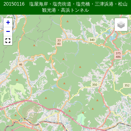
20150116 塩屋海岸・塩売街道・塩売橋・三津浜港・松山
観光港・高浜トンネル
+
−