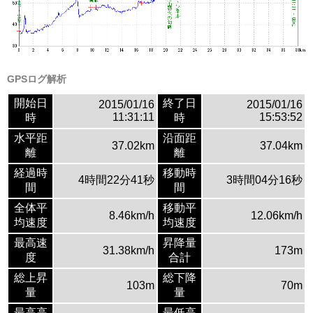
GPSログ解析
開始日
終了日
2015/01/16
2015/01/16
11:31:11
15:53:52
時
時
水平距
沿面距
37.02km
37.04km
離
離
経過時
移動時
4時間22分41秒
3時間04分16秒
間
間
全体平
移動平
8.46km/h
12.06km/h
均速度
均速度
最高速
昇降量
31.38km/h
173m
度
合計
総上昇
総下降
103m
70m
量
量
最高高
最低高