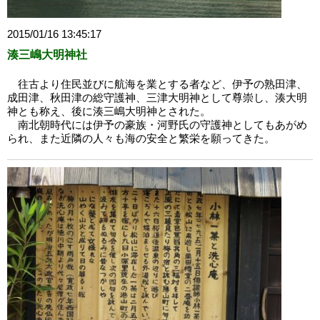
2015/01/16 13:45:17
湊三嶋大明神社
往古より住民並びに航海を業とする者など、伊予の熟田津、
成田津、秋田津の総守護神、三津大明神として尊崇し、湊大明
神とも称え、後に湊三嶋大明神とされた。
南北朝時代には伊予の豪族・河野氏の守護神としてもあがめ
られ、また近隣の人々も海の安全と繁栄を願ってきた。