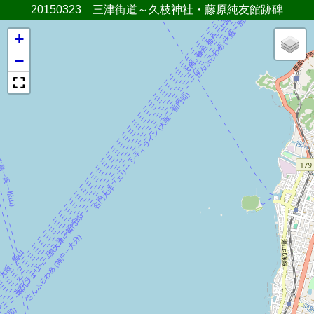
20150323 三津街道～久枝神社・藤原純友館跡碑
+
−