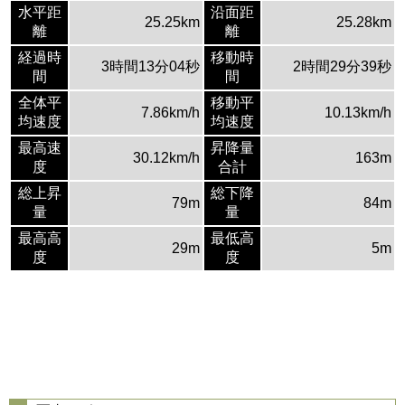
水平距
沿面距
25.25km
25.28km
離
離
経過時
移動時
3時間13分04秒
2時間29分39秒
間
間
全体平
移動平
7.86km/h
10.13km/h
均速度
均速度
最高速
昇降量
30.12km/h
163m
度
合計
総上昇
総下降
79m
84m
量
量
最高高
最低高
29m
5m
度
度