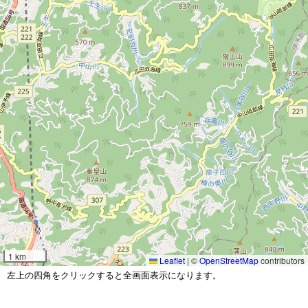
1 km
Leaflet
|
©
OpenStreetMap
contributors
左上の四角をクリックすると全画面表示になります。