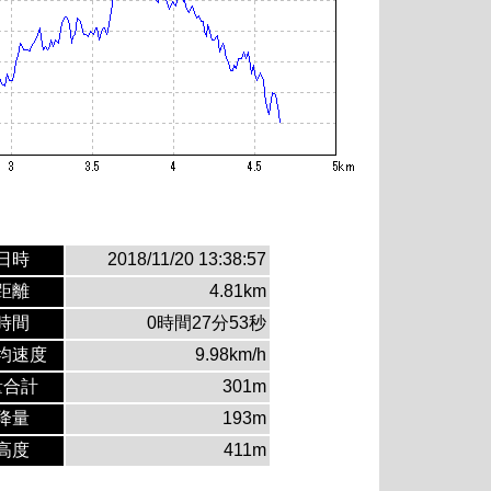
日時
2018/11/20 13:38:57
距離
4.81km
時間
0時間27分53秒
均速度
9.98km/h
量合計
301m
降量
193m
高度
411m