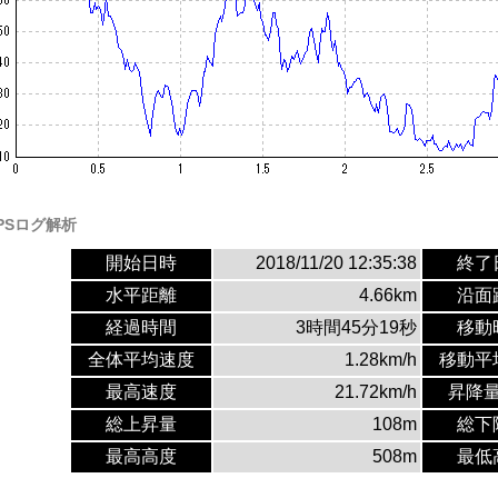
PSログ解析
開始日時
2018/11/20 12:35:38
終了
水平距離
4.66km
沿面
経過時間
3時間45分19秒
移動
全体平均速度
1.28km/h
移動平
最高速度
21.72km/h
昇降
総上昇量
108m
総下
最高高度
508m
最低