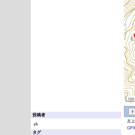
100
投稿者
左上
yk
GP
タグ