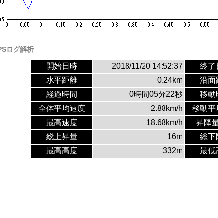
PSログ解析
開始日時
2018/11/20 14:52:37
終了
水平距離
0.24km
沿面
経過時間
0時間05分22秒
移動
全体平均速度
2.88km/h
移動平
最高速度
18.68km/h
昇降
総上昇量
16m
総下
最高高度
332m
最低