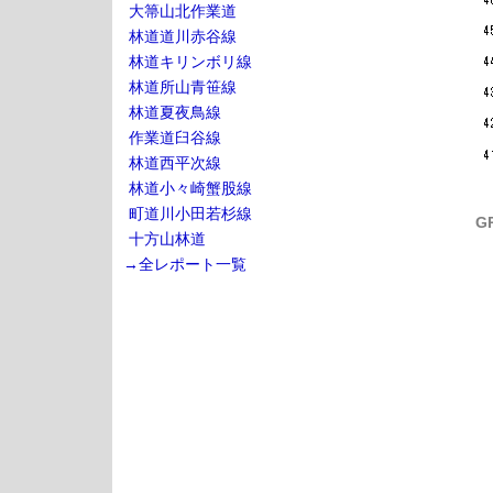
大箒山北作業道
林道道川赤谷線
林道キリンボリ線
林道所山青笹線
林道夏夜鳥線
作業道臼谷線
林道西平次線
林道小々崎蟹股線
町道川小田若杉線
G
十方山林道
→全レポート一覧