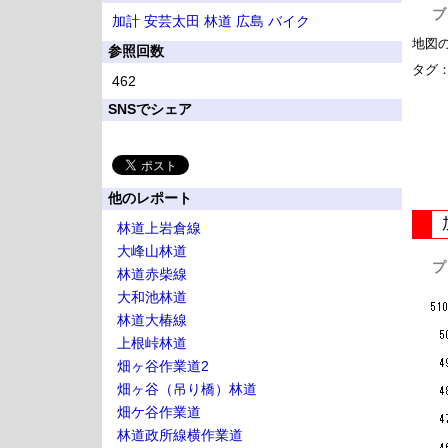
ブ
加計
安芸太田
林道
広島
バイク
地図
参照回数
タグ
462
SNSでシェア
他のレポート
林道上岩倉線
大峰山林道
プ
林道赤柴線
大和池林道
林道大椿線
上根峠林道
畑ヶ谷作業道2
畑ヶ谷（吊り橋）林道
畑ケ谷作業道
林道政所線横作業道