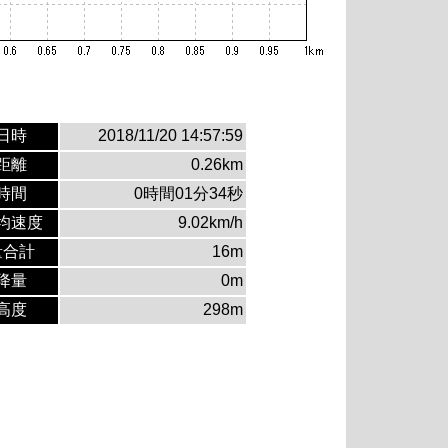
日時
2018/11/20 14:57:59
距離
0.26km
時間
0時間01分34秒
均速度
9.02km/h
量合計
16m
降量
0m
高度
298m