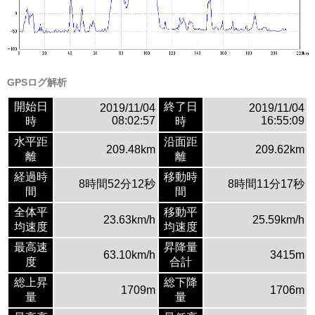
GPSログ解析
開始日
終了日
2019/11/04
2019/11/04
08:02:57
16:55:09
時
時
水平距
沿面距
209.48km
209.62km
離
離
経過時
移動時
8時間52分12秒
8時間11分17秒
間
間
全体平
移動平
23.63km/h
25.59km/h
均速度
均速度
最高速
昇降量
63.10km/h
3415m
度
合計
総上昇
総下降
1709m
1706m
量
量