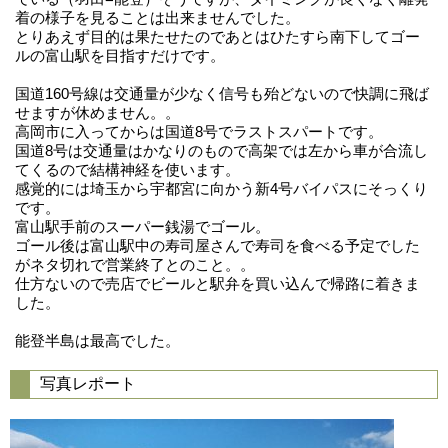
着の様子を見ることは出来ませんでした。
とりあえず目的は果たせたのであとはひたすら南下してゴー
ルの富山駅を目指すだけです。
国道160号線は交通量が少なく信号も殆どないので快調に飛ば
せますが休めません。。
高岡市に入ってからは国道8号でラストスパートです。
国道8号は交通量はかなりのもので高架では左から車が合流し
てくるので結構神経を使います。
感覚的には埼玉から宇都宮に向かう新4号バイパスにそっくり
です。
富山駅手前のスーパー銭湯でゴール。
ゴール後は富山駅中の寿司屋さんで寿司を食べる予定でした
がネタ切れで営業終了とのこと。。
仕方ないので売店でビールと駅弁を買い込んで帰路に着きま
した。
能登半島は最高でした。
写真レポート