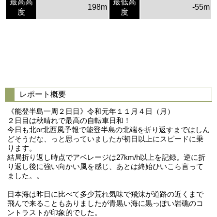
最高高
最低高
198m
-55m
度
度
レポート概要
《能登半島一周２日目》令和元年１１月４日（月）
２日目は秋晴れで最高の自転車日和！
今日も北or北西風予報で能登半島の北端を折り返すまではしん
どそうだな、っと思っていましたが初日以上にスピードに乗
ります。
結局折り返し時点でアベレージは27km/h以上を記録。逆に折
り返し後に強い向かい風を感じ、あとは終始ひいこら言って
ました。。
日本海は昨日に比べて多少荒れ気味で飛沫が道路の近くまで
飛んで来ることもありましたが青黒い海に黒っぽい岩礁のコ
ントラストが印象的でした。