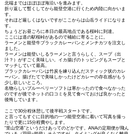
北端まではほぼほぼ海沿いを進みます。
折り返して暫くしてから能登空港に行くため内陸に向かいま
す。
それほど厳しくはないですがここからは山岳ライドになりま
す。
ちょうどお昼ごろに本日の最高地点である桜峠に到達。
ここには道の駅桜峠があるので補給に寄ることに。
ラーメンと能登牛ブラックカレーパンとメンチカツを注文し
ました。
ラーメンは能登いしるラーメンと言うらしく、スープ（出
汁？）がすごく美味しい。イカ揚げのトッピングもスープと
マッチしていて最高。
ブラックカレーパンは竹炭を練り込んだスティック状のカレ
ーパン。揚げたてで美味しかったけどカレーの存在感がもう
少し欲しいところ。
名物らしいブルーベリーソフトは寒かったので食べなかった
のですが後でネットの口コミを見て食べておけば良かったと
後悔しています。
ここで30分程休憩して後半戦スタートです。
と言ってもすぐに目的地の一つ能登空港に着いて写真を撮っ
たりで更に15分程費やします。
"里山空港"というだけあってのどかです。ANAの定期便が飛ん
でいる（羽田=能登）そうですが、タイミングが良くなく離発