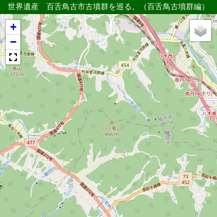
世界遺産 百舌鳥古市古墳群を巡る。（百舌鳥古墳群編）
+
−