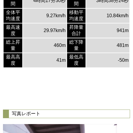
4時間17分30秒
3時間38分24秒
間
間
全体平
移動平
9.27km/h
10.84km/h
均速度
均速度
最高速
昇降量
29.97km/h
941m
度
合計
総上昇
総下降
460m
481m
量
量
最高高
最低高
41m
-50m
度
度
写真レポート