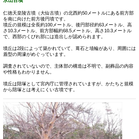
永山古墳
仁徳天皇陵古墳（大仙古墳）の北西約50メートルにある前方部
を南に向けた前方後円墳です。
墳丘の規模は全長約100メートル、後円部径約63メートル、高
さ10.3メートル、前方部幅約68.5メートル、高さ10.3メートル
で、西部のくびれ部には造出しが認められます。
墳丘は2段によって築かれていて、葺石と埴輪があり、周囲には
盾型の周濠がめぐっています。
調査されていないので、主体部の構造は不明で、副葬品の内容
や性格もわかりません。
墳丘は陪塚として宮内庁に管理されていますが、かたちと規模
から陪塚とは考えにくい古墳です。