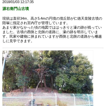
2018/01/03 12:17:35
源右衛門山古墳
現状は直径34m、高さ5.4mの円墳の墳丘部が仁徳天皇陵古墳の
陪塚に指定され宮内庁が管理しています。
あまり家がなかった頃の地図でははっきりと濠の跡が残ってい
ました。古墳の西側と北側の道路に、濠の跡を明示していま
す。民家や建物に挟まれていますが西側と北側の道路から柵越
しに見学できます。