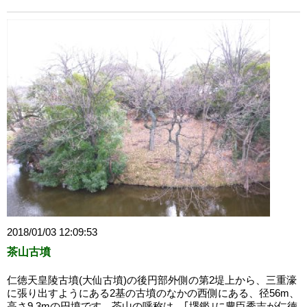
2018/01/03 12:09:53
茶山古墳
仁徳天皇陵古墳(大仙古墳)の後円部外側の第2堤上から、三重濠
に張り出すようにある2基の古墳のなかの西側にある、径56m、
高さ9.3mの円墳です。茶山の呼称は、｢堺鑑｣に豊臣秀吉が仁徳