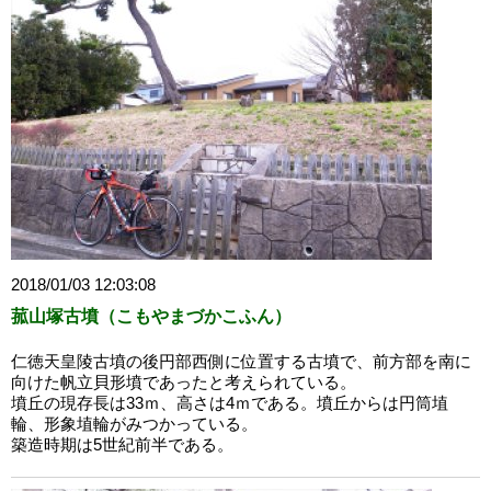
2018/01/03 12:03:08
菰山塚古墳（こもやまづかこふん）
仁徳天皇陵古墳の後円部西側に位置する古墳で、前方部を南に
向けた帆立貝形墳であったと考えられている。
墳丘の現存長は33ｍ、高さは4ｍである。墳丘からは円筒埴
輪、形象埴輪がみつかっている。
築造時期は5世紀前半である。