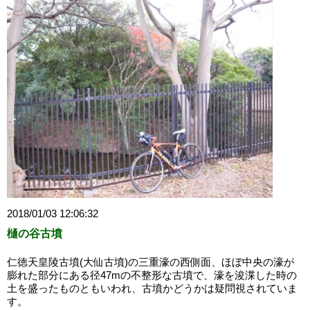
2018/01/03 12:06:32
樋の谷古墳
仁徳天皇陵古墳(大仙古墳)の三重濠の西側面、ほぼ中央の濠が
膨れた部分にある径47mの不整形な古墳で、濠を浚渫した時の
土を盛ったものともいわれ、古墳かどうかは疑問視されていま
す。