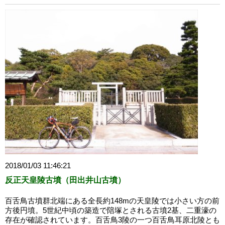
2018/01/03 11:46:21
反正天皇陵古墳（田出井山古墳）
百舌鳥古墳群北端にある全長約148mの天皇陵では小さい方の前
方後円墳。5世紀中頃の築造で陪塚とされる古墳2基、二重濠の
存在が確認されています。百舌鳥3陵の一つ百舌鳥耳原北陵とも