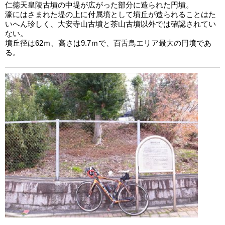
仁徳天皇陵古墳の中堤が広がった部分に造られた円墳。
濠にはさまれた堤の上に付属墳として墳丘が造られることはた
いへん珍しく、大安寺山古墳と茶山古墳以外では確認されてい
ない。
墳丘径は62ｍ、高さは9.7ｍで、百舌鳥エリア最大の円墳であ
る。