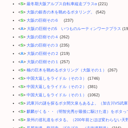
<
S
>
厳冬期大阪アルプス自転車縦走プラスα
(221)
<
S
>
大阪の銀杏の木を眺めるポタリング。
(542)
<
S
>
大阪の巨樹その６
(237)
<
A
>
大阪の巨樹その5 いつものルーティンワークプラス
(19
<
S
>
大阪の巨樹その４
(262)
<
S
>
大阪の巨樹その３
(235)
<
A
>
大阪の巨樹その２
(219)
<
A
>
大阪の巨樹その１
(257)
<
S
>
楠の巨木を眺めるポタリング（大阪その１）
(267)
<
S
>
中国大返しをライドル（その３）
(1746)
<
S
>
中国大返しをライドル（その２）
(381)
<
S
>
中国大返しをライドル（その１）
(1062)
<
S
>
武庫川の謎を探るポタ間欠泉もあるよ。（加古川VS武
<
S
>
麒麟がくる・・（明智光秀が最後に駆けた道）をポタっ
<
S
>
泉州の巡礼道をポタる。（200年前とほぼ変わらない天