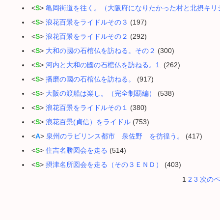
<
S
>
亀岡街道を往く。（大阪府になりたかった村と北摂キリ
<
S
>
浪花百景をライドルその３
(197)
<
S
>
浪花百景をライドルその２
(292)
<
S
>
大和の國の石棺仏を訪ねる。その２
(300)
<
S
>
河内と大和の國の石棺仏を訪ねる。1.
(262)
<
S
>
播磨の國の石棺仏を訪ねる。
(917)
<
S
>
大阪の渡船は楽し。（完全制覇編）
(538)
<
S
>
浪花百景をライドルその１
(380)
<
S
>
浪花百景(貞信）をライドル
(753)
<
A
>
泉州のラビリンス都市 泉佐野 を彷徨う。
(417)
<
S
>
住吉名勝図会を走る
(514)
<
S
>
摂津名所図会を走る（その３ＥＮＤ）
(403)
1
2
3
次のペ