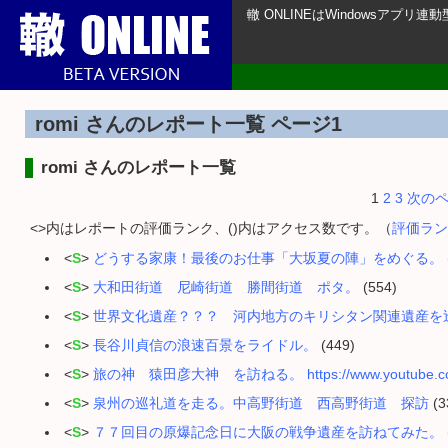
轍 ONLINEはWindowsアプ
romi さんのレポート一覧 ページ1
romi さんのレポート一覧
1
2
3
次のペ
<>内はレポートの評価ランク、()内はアクセス数です。（
評価ラン
<
S
>
どうする家康！最後のお仕事「大坂夏の陣」をめぐる。
<
S
>
大和田街道 尼崎街道 勝間街道 ポタ。
(554)
<
S
>
世界文化遺産？？？ 河内地方のキリシタン関連遺産を
<
S
>
長谷川貞信の浪速百景をライドル。
(449)
<
S
>
旅の神 猿田彦大神 を訪ねる。 https://www.youtube.c
<
S
>
泉州の巡礼道を走る。中高野街道 西高野街道 探訪
(3
<
S
>
７７回目の原爆記念日に大阪の戦争遺産を訪ねてみた。