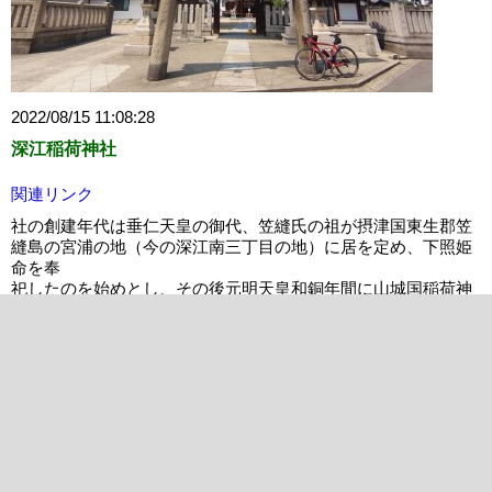
2022/08/15 11:08:28
深江稲荷神社
関連リンク
社の創建年代は垂仁天皇の御代、笠縫氏の祖が摂津国東生郡笠
縫島の宮浦の地（今の深江南三丁目の地）に居を定め、下照姫
命を奉
祀したのを始めとし、その後元明天皇和銅年間に山城国稲荷神
社の御分霊を勧請したと伝えられています。
祭神
本社 三柱
稲倉魂大神（うがのみたまのおおかみ）
猿田彦大神（さるたひこのおおかみ）
天鈿女大神（あめのうずめのおおかみ）
摂社 天津社（現在は本殿に合祀）