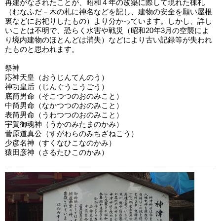
再建がなされたことが、昭和４年の改築に際して現れた棟札
（むなふだ－木の札に神名などを記し、建物の安全を願い屋根
裏などにお祀りしたもの）より分かっています。しかし、詳し
いことは不明で、恐らく水害や戦災（昭和20年3月の空襲によ
り境内建物のほとんどは消失）などにより古い記録等が失われ
たものと思われます。
祭神
応神天皇（おうじんてんのう）
神功皇后（じんぐうこうごう）
底筒男命（そこつつのおのみこと）
中筒男命（なかつつのおのみこと）
表筒男命（うわつつのおのみこと）
宇賀御魂神（うかのみたまのかみ）
菅原道真公（すがわらのみちざねこう）
少彦名神（すくなひこなのかみ）
猿田彦神（さるたひこのかみ）