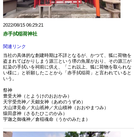
2022/08/15 06:29:21
赤手拭稲荷神社
関連リンク
当社の具体的な創建時期は不詳となるが、かつて、狐に荷物を
盗まれてばかりしまう源三という堺の魚屋がおり、その源三が
紅染の手拭いを祠前に供え、「これ以上、狐に荷物を取られな
い様に」と祈願したことから「赤手拭稲荷」と言われていると
いう。
祭神
豊受大神（とようけのおおかみ）
天宇受売神／天鈿女神（あめのうずめ）
大山津見命／大山祇神／大山積神（おおやまつみ）
猿田彦神（さるたひこのかみ）
宇迦之御魂神／倉稲魂命（うかのみたま）