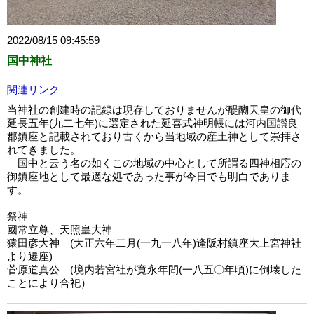
2022/08/15 09:45:59
国中神社
関連リンク
当神社の創建時の記録は現存しておりませんが醍醐天皇の御代
延長五年(九二七年)に選定された延喜式神明帳には河内国讃良
郡鎮座と記載されており古くから当地域の産土神として崇拝さ
れてきました。
国中と云う名の如くこの地域の中心として所謂る四神相応の
御鎮座地として最適な処であった事が今日でも明白でありま
す。
祭神
國常立尊、天照皇大神
猿田彦大神 (大正六年二月(一九一八年)逢阪村鎮座大上宮神社
より遷座)
菅原道真公 (境内若宮社が寛永年間(一八五〇年頃)に倒壊した
ことにより合祀）