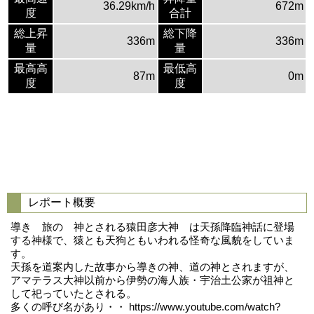
36.29km/h
672m
度
合計
総上昇
総下降
336m
336m
量
量
最高高
最低高
87m
0m
度
度
レポート概要
導き 旅の 神とされる猿田彦大神 は天孫降臨神話に登場
する神様で、猿とも天狗ともいわれる怪奇な風貌をしていま
す。
天孫を道案内した故事から導きの神、道の神とされますが、
アマテラス大神以前から伊勢の海人族・宇治土公家が祖神と
して祀っていたとされる。
多くの呼び名があり・・ https://www.youtube.com/watch?