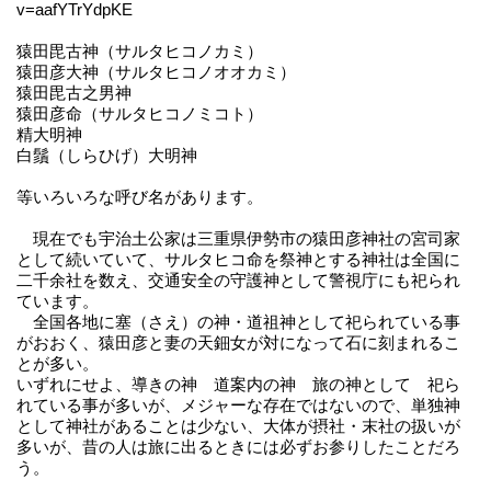
v=aafYTrYdpKE
猿田毘古神（サルタヒコノカミ）
猿田彦大神（サルタヒコノオオカミ）
猿田毘古之男神
猿田彦命（サルタヒコノミコト）
精大明神
白鬚（しらひげ）大明神
等いろいろな呼び名があります。
現在でも宇治土公家は三重県伊勢市の猿田彦神社の宮司家
として続いていて、サルタヒコ命を祭神とする神社は全国に
二千余社を数え、交通安全の守護神として警視庁にも祀られ
ています。
全国各地に塞（さえ）の神・道祖神として祀られている事
がおおく、猿田彦と妻の天鈿女が対になって石に刻まれるこ
とが多い。
いずれにせよ、導きの神 道案内の神 旅の神として 祀ら
れている事が多いが、メジャーな存在ではないので、単独神
として神社があることは少ない、大体が摂社・末社の扱いが
多いが、昔の人は旅に出るときには必ずお参りしたことだろ
う。