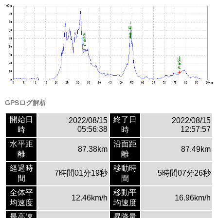
GPSログ解析
開始日
終了日
2022/08/15
2022/08/15
05:56:38
12:57:57
時
時
水平距
沿面距
87.38km
87.49km
離
離
経過時
移動時
7時間01分19秒
5時間07分26秒
間
間
全体平
移動平
12.46km/h
16.96km/h
均速度
均速度
最高速
昇降量