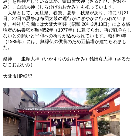
み）を祭神としているほか、猿田彦大神（さるたひこおおか
み）、白髭大神（しらひげおおかみ）も祀っています。
大祭として、元旦祭、春祭、夏祭、秋祭があり、特に7月21
日、22日の夏祭は布団太鼓の巡行がにぎやかに行われていま
す。神社前公園には大阪大空襲（昭和 20年3月13日）による犠
牲者の供養塔が昭和52年（1977年）に建てられ、再び戦争をし
ないとの願いと平和への祈りが込められています。昭和60年
（1985年）には、無縁仏の供養のため五輪塔が建てられまし
た。
祭神 坐摩大神（いかすりのおおかみ）猿田彦大神（さるた
ひこおおかみ）
大阪市HP転記