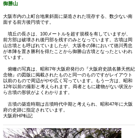
御勝山
大阪市内の上町台地東斜面に築造された現存する、数少ない南
面する前方後円墳です。
墳丘の長さは、100メートルを超す規模を有していますが、
前方部は破壊され後円部を残すのみとなっています。古墳は岡
山古墳とも呼ばれていましたが、大坂冬の陣において徳川秀忠
が本陣を置き勝利を得たことから御勝山古墳となったといわれ
ています。
俯瞰の写真は、昭和7年大阪府発行の『大阪府史蹟名勝天然紀
念物』の図版に掲載されたものと同一のものですがレイアウト
以前のもので周辺がやや広く写っています。もう一方は、昭和
12年以前の撮影と考えられます。両者ともに建物がない状況か
ら古墳の形状がよくわかります。
古墳の築造時期は古墳時代中期と考えられ、昭和47年に大阪
府の史跡に指定されています。
大阪府HP転記