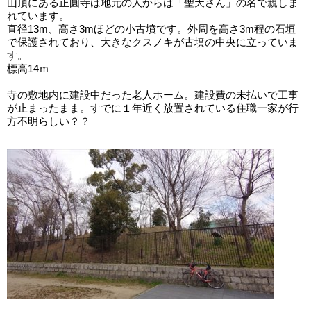
山頂にある正圓寺は地元の人からは「聖天さん」の名で親しま
れています。
直径13m、高さ3mほどの小古墳です。外周を高さ3m程の石垣
で保護されており、大きなクスノキが古墳の中央に立っていま
す。
標高14ｍ
寺の敷地内に建設中だった老人ホーム。建設費の未払いで工事
が止まったまま。すでに１年近く放置されている住職一家が行
方不明らしい？？