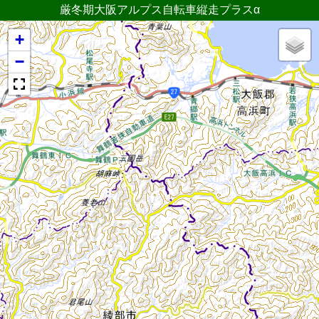
厳冬期大阪アルプス自転車縦走プラスα
+
−