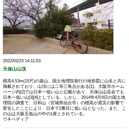
2022/02/23 14:11:53
天保山山頂
標高4.53m(15尺)の築山。国土地理院発行の地形図に山名と共に
掲載されており、山頂には二等三角点がある[1]。大阪市ホーム
ページ内[2]では日本一低い山と記載があり、天保山山岳会でも
日本一低い山[3][4]としている。しかし、2014年4月9日の国土地
理院の調査で、日和山（宮城県仙台市）の標高が震災の影響で
変化したことにより、日本で2番目に低い山となった。また、こ
の山は大阪五低山の中の1座とされている。
ウキペヂィア