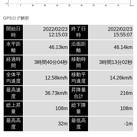
GPSログ解析
開始日
終了日
2022/02/23
2022/02/23
12:15:03
15:55:07
時
時
水平距
沿面距
46.13km
46.14km
離
離
経過時
移動時
3時間40分04秒
3時間13分02秒
間
間
全体平
移動平
12.58km/h
14.26km/h
均速度
均速度
最高速
昇降量
36.73km/h
216m
度
合計
総上昇
総下降
108m
108m
量
量
最高高
最低高
32m
-1m
度
度