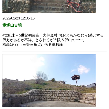
2022/02/23 12:35:16
帝塚山古墳
4世紀末～5世紀初築造、大伴金村(おおともかなむら)墓とする
伝えがあるが不詳。とされるが大阪５低山の一つ。
標高19.88m 三等三角点がある単独峰