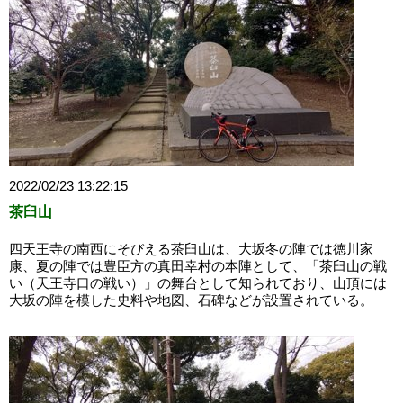
2022/02/23 13:22:15
茶臼山
四天王寺の南西にそびえる茶臼山は、大坂冬の陣では徳川家
康、夏の陣では豊臣方の真田幸村の本陣として、「茶臼山の戦
い（天王寺口の戦い）」の舞台として知られており、山頂には
大坂の陣を模した史料や地図、石碑などが設置されている。