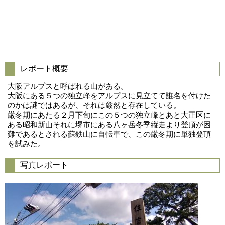
レポート概要
大阪アルプスと呼ばれる山がある。
大阪にある５つの独立峰をアルプスに見立てて誰名を付けた
のかは謎ではあるが、それは厳然と存在している。
厳冬期にあたる２月下旬にこの５つの独立峰とあと大正区に
ある昭和新山それに堺市にある八ヶ岳冬季縦走より登頂が困
難であるとされる蘇鉄山に自転車で、この厳冬期に単独登頂
を試みた。
写真レポート