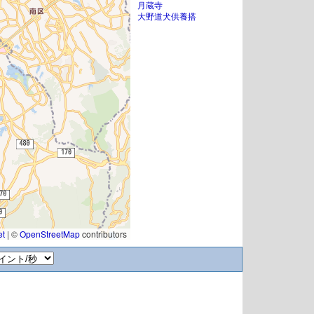
月蔵寺
大野道犬供養搭
et
|
©
OpenStreetMap
contributors