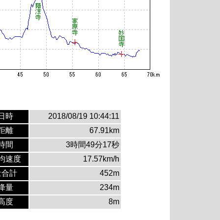
日時
2018/08/19 10:44:11
距離
67.91km
時間
3時間49分17秒
均速度
17.57km/h
量合計
452m
降量
234m
高度
8m