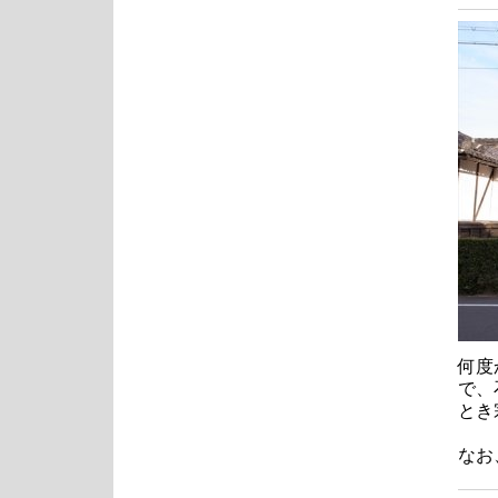
何度
で、
とき
なお