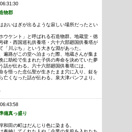
 06:31:30
造物郡
はおいはぎが出るような寂しい場所だったとい
ホウケント」と呼ばれる石造物群。地蔵堂・徳
号碑・西国巡礼供養塔・六十六部廻国供養塔が
て「川ぶち」という大きな淵があった。
、遍路がこの堂へ泊まった際、地蔵さんが集ま
晩に助松で生まれた子供の寿命を決めていた夢
う話が伝わる。六十六部廻国供養塔には、
命を悟った念仏聖が生きたまま穴に入り、鉦を
ら亡くなった話が伝わる。泉大津パンフより。
。
 06:43:58
準備真っ盛り
岸和田の町はだんじり色に染まる。
は奉納してくれた人や「企業の名前を入れたち