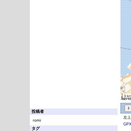
3 k
投稿者
左上
romi
GP
タグ