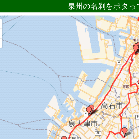
泉州の名刹をポタっ