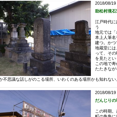
2018/08/19
助松村境石
江戸時代に
う
地元では「
本上人筆名
建つ。かつ
地蔵堂には
って、その
を見たとい
この地で寿
たたきなが
か不思議な話しがのこる場所、いわくのある場所かも知れない
2018/08/19
だんじりの
この時期。
町の角角に