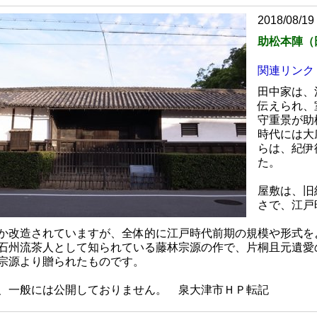
2018/08/19
助松本陣（
関連リンク
田中家は、
伝えられ、
守重景が助
時代には大
らは、紀伊
た。
屋敷は、旧
さで、江戸
か改造されていますが、全体的に江戸時代前期の規模や形式を
石州流茶人として知られている藤林宗源の作で、片桐且元遺愛
宗源より贈られたものです。
、一般には公開しておりません。 泉大津市ＨＰ転記