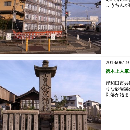
ょうちんが
2018/08/19
徳本上人筆
岸和田市共
りな砂岩製
剥落が始ま