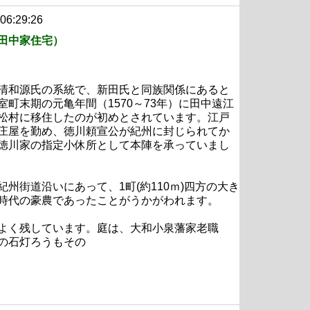
 06:29:26
田中家住宅）
清和源氏の系統で、新田氏と同族関係にあると
室町末期の元亀年間（1570～73年）に田中遠江
松村に移住したのが初めとされています。江戸
庄屋を勤め、徳川頼宣公が紀州に封じられてか
徳川家の指定小休所として本陣を承っていまし
紀州街道沿いにあって、1町(約110ｍ)四方の大き
時代の豪農であったことがうかがわれます。
よく残しています。庭は、大和小泉藩家老職
の石灯ろうもその