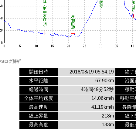
PSログ解析
開始日時
2018/08/19 05:54:19
終了
水平距離
67.90km
沿面
経過時間
4時間49分52秒
移動
全体平均速度
14.06km/h
移動平
最高速度
41.19km/h
昇降
総上昇量
218m
総下
最高高度
133m
最低