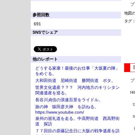
ブ
地図
参照回数
タグ
691
SNSでシェア
他のレポート
どうする家康！最後のお仕事「大坂夏の陣」
をめぐる。
大和田街道 尼崎街道 勝間街道 ポタ。
プ
世界文化遺産？？？ 河内地方のキリシタン
関連遺産を巡る。
長谷川貞信の浪速百景をライドル。
旅の神 猿田彦大神 を訪ねる。
https://www.youtube.com/
泉州の巡礼道を走る。中高野街道 西高野街
道 探訪
７７回目の原爆記念日に大阪の戦争遺産を訪