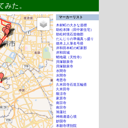
てみた。
マーカーリスト
木材町の大きな道標
助松本陣（田中家住宅）
助松村境石造物郡
だんじりの準備真っ盛り
徳本上人筆名号搭
岸和田本町の町家郡
岸和田城
蛸地蔵（天性寺）
貝塚願泉寺
貝塚願泉寺
水間寺
水間寺
考恩寺
久米田寺石造五輪搭
久米田寺
蔭涼寺
家原寺
南宗寺
南宗寺
旭蓮社
神南邊道心墳
妙国寺
本願寺堺別院