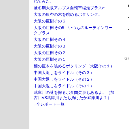
ねてみた。
厳冬期大阪アルプス自転車縦走プラスα
大阪の銀杏の木を眺めるポタリング。
大阪の巨樹その６
大阪の巨樹その5 いつものルーティンワー
クプラス
大阪の巨樹その４
大阪の巨樹その３
大阪の巨樹その２
G
大阪の巨樹その１
楠の巨木を眺めるポタリング（大阪その１）
中国大返しをライドル（その３）
中国大返しをライドル（その２）
中国大返しをライドル（その１）
武庫川の謎を探るポタ間欠泉もあるよ。（加
古川VS武庫川またも負けたか武庫川よ？）
→全レポート一覧